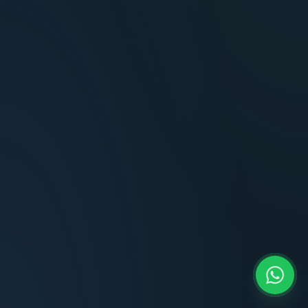
Terminaciones impecables, cocina equipada
y la tranquilidad del perímetro cerrado.
Carlos Méndez
CM
Propietario — Maldonado
“
Atención clara y profesional desde el primer
contacto. Todo transparente, sin sorpresas,
dentro de los plazos prometidos. Lo
recomiendo sin dudar.
Lucía Romero
LR
Compradora — Buenos Aires