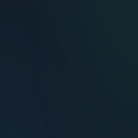
“
Decidí invertir en Los Dólmenes por la
ubicación y la calidad constructiva. Los
beneficios de Vivienda Promovida hicieron
toda la diferencia en la rentabilidad neta.
María Fernández
MF
Inversora — Montevideo
“
Nos mudamos con la familia a un 3
dormitorios y fue la mejor decisión.