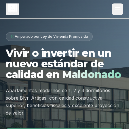
Proyecto
Amparado por Ley de Vivienda Promovida
¿Por qué Los Dólmenes?
Vivir o invertir en un
Diferenciales
nuevo estándar de
Tipologías
calidad en
Maldonado
Galería
Ubicación
Apartamentos modernos de 1, 2 y 3 dormitorios
sobre Blvr. Artigas, con calidad constructiva
Contacto
superior, beneficios fiscales y excelente proyección
de valor.
Hablar por WhatsApp