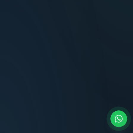
Terminaciones impecables, cocina equipada
y la tranquilidad del perímetro cerrado.
Carlos Méndez
CM
Propietario — Maldonado
“
Atención clara y profesional desde el primer
contacto. Todo transparente, sin sorpresas,
dentro de los plazos prometidos. Lo
recomiendo sin dudar.
Lucía Romero
LR
Compradora — Buenos Aires