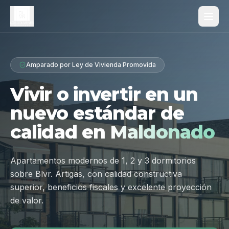
Proyecto
Amparado por Ley de Vivienda Promovida
¿Por qué Los Dólmenes?
Vivir o invertir en un
Diferenciales
nuevo estándar de
Tipologías
calidad en
Maldonado
Galería
Ubicación
Apartamentos modernos de 1, 2 y 3 dormitorios
sobre Blvr. Artigas, con calidad constructiva
Contacto
superior, beneficios fiscales y excelente proyección
de valor.
Hablar por WhatsApp