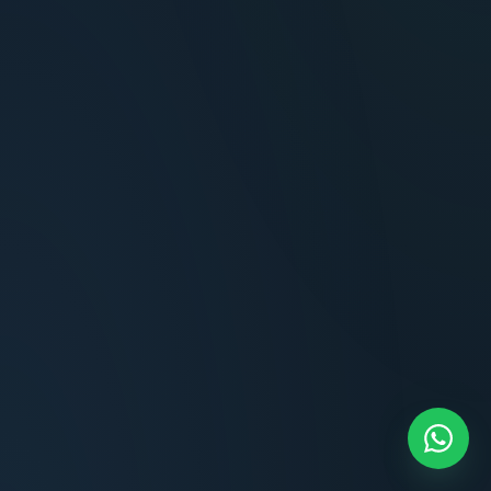
Terminaciones impecables, cocina equipada
y la tranquilidad del perímetro cerrado.
Carlos Méndez
CM
Propietario — Maldonado
“
Atención clara y profesional desde el primer
contacto. Todo transparente, sin sorpresas,
dentro de los plazos prometidos. Lo
recomiendo sin dudar.
Lucía Romero
LR
Compradora — Buenos Aires