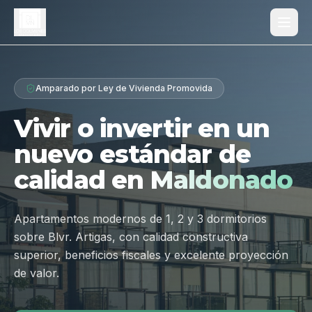
Proyecto
Amparado por Ley de Vivienda Promovida
¿Por qué Los Dólmenes?
Vivir o invertir en un
Diferenciales
nuevo estándar de
Tipologías
calidad en
Maldonado
Galería
Ubicación
Apartamentos modernos de 1, 2 y 3 dormitorios
sobre Blvr. Artigas, con calidad constructiva
Contacto
superior, beneficios fiscales y excelente proyección
de valor.
Hablar por WhatsApp