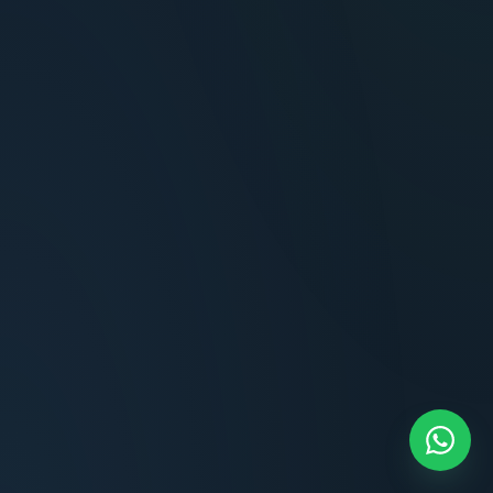
Carlos Méndez
Propietario — Maldonado
Lucía Romero
Compradora — Buenos Aires