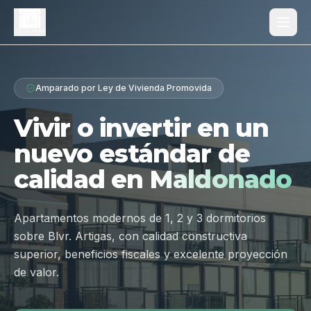
Proyecto
Amparado por Ley de Vivienda Promovida
¿Por qué Los Dólmenes?
Vivir o invertir en un
Diferenciales
nuevo estándar de
Tipologías
calidad en
Maldonado
Galería
Ubicación
Apartamentos modernos de 1, 2 y 3 dormitorios
sobre Blvr. Artigas, con calidad constructiva
Contacto
superior, beneficios fiscales y excelente proyección
de valor.
Hablar por WhatsApp