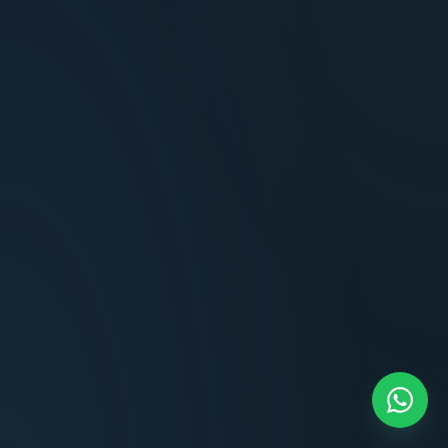
Terminaciones impecables, cocina equipada
y la tranquilidad del perímetro cerrado.
Carlos Méndez
CM
Propietario — Maldonado
“
Atención clara y profesional desde el primer
contacto. Todo transparente, sin sorpresas,
dentro de los plazos prometidos. Lo
recomiendo sin dudar.
Lucía Romero
LR
Compradora — Buenos Aires