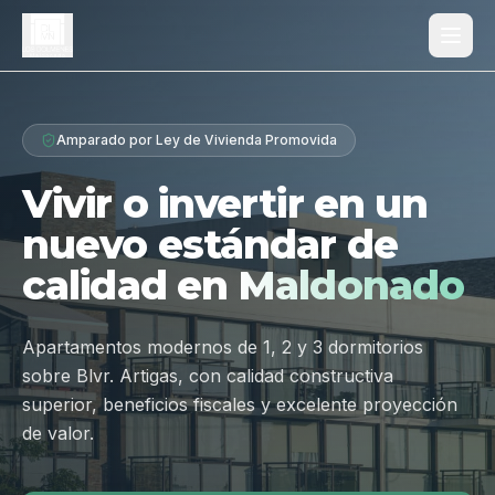
Proyecto
Amparado por Ley de Vivienda Promovida
¿Por qué Los Dólmenes?
Vivir o invertir en un
Diferenciales
nuevo estándar de
Tipologías
calidad en
Maldonado
Galería
Ubicación
Apartamentos modernos de 1, 2 y 3 dormitorios
sobre Blvr. Artigas, con calidad constructiva
Contacto
superior, beneficios fiscales y excelente proyección
de valor.
Hablar por WhatsApp