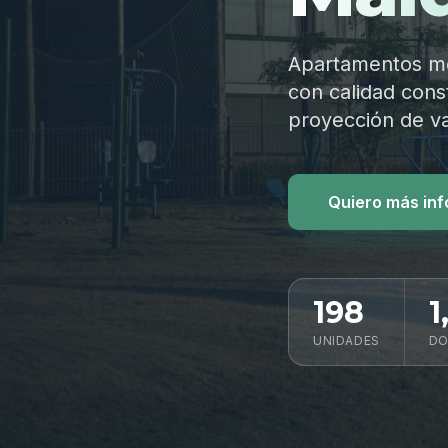
Apartamentos mod
con calidad const
proyección de va
Quiero más in
198
1
UNIDADES
DO