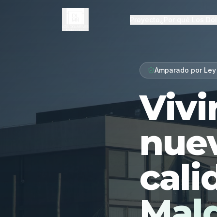
Proyecto
¿Por qué Los Dó
Amparado por Ley
Vivi
nue
cali
Mal