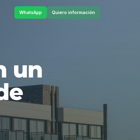
WhatsApp
Quiero información
en un
de