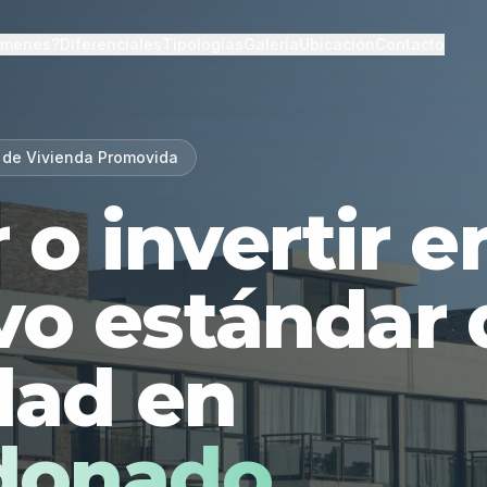
lmenes?
Diferenciales
Tipologías
Galería
Ubicación
Contacto
 de Vivienda Promovida
r o invertir 
vo estándar 
dad en
donado