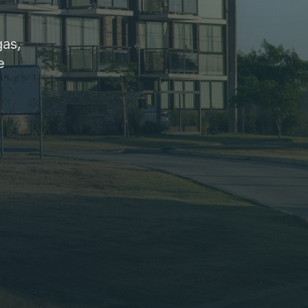
gas,
e