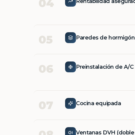
04
Rentabilidad asegura
05
Paredes de hormigó
06
Preinstalación de A/C
07
Cocina equipada
08
Ventanas DVH (doble v