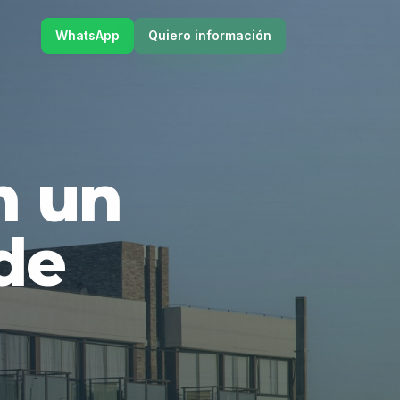
WhatsApp
Quiero información
en un
de