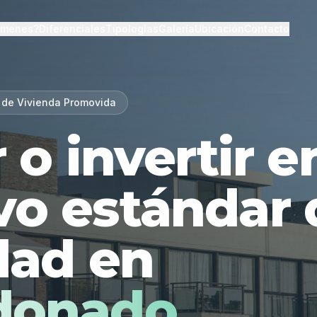
lmenes?
Diferenciales
Tipologías
Galería
Ubicación
Contacto
 de Vivienda Promovida
r o invertir 
vo estándar 
dad en
donado