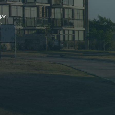
gas,
e