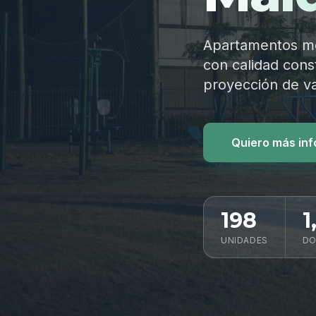
Apartamentos mod
con calidad const
proyección de va
Quiero más in
198
1
UNIDADES
DO