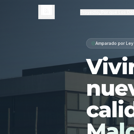
Proyecto
¿Por qué Los Dó
Amparado por Ley
Vivi
nue
cali
Mal