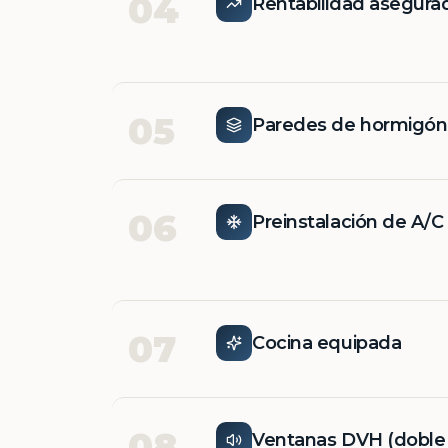
04
Rentabilidad asegura
05
Paredes de hormigó
06
Preinstalación de A/C
07
Cocina equipada
08
Ventanas DVH (doble v