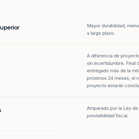
Mayor durabilidad, meno
superior
a largo plazo.
A diferencia de proyect
sin incertidumbre. Final
entregado más de la mit
próximos 24 meses, el r
proyecto estarán conclu
Amparado por la Ley de 
s
previsibilidad fiscal.
Más de la mitad de los