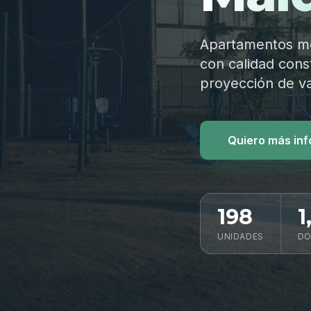
Apartamentos mod
con calidad const
proyección de va
Quiero más in
198
1
UNIDADES
DO