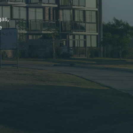
gas,
e