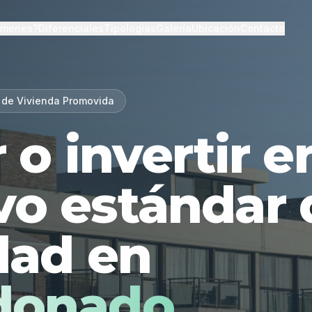
lmenes?
Diferenciales
Tipologías
Galería
Ubicación
Contacto
 de Vivienda Promovida
r o invertir 
vo estándar 
dad en
donado