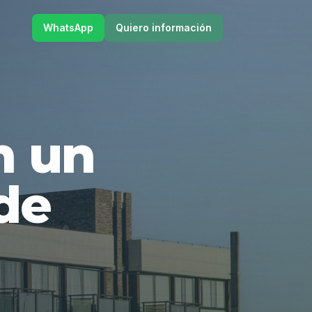
WhatsApp
Quiero información
en un
de