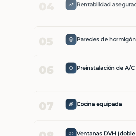
04
Rentabilidad asegura
05
Paredes de hormigó
06
Preinstalación de A/C
07
Cocina equipada
08
Ventanas DVH (doble v