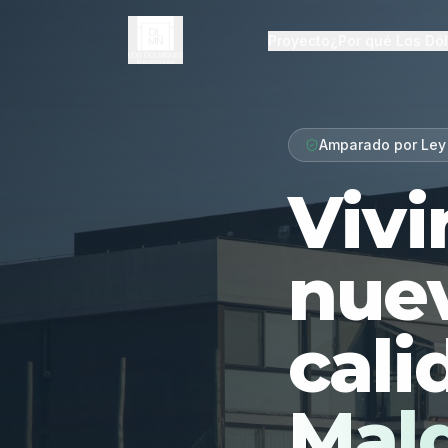
Proyecto
¿Por qué Los Dó
Amparado por Ley
Vivi
nue
cali
Mal