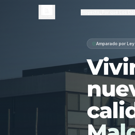
Proyecto
¿Por qué Los Dó
Amparado por Ley
Vivi
nue
cali
Mal