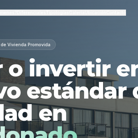
lmenes?
Diferenciales
Tipologías
Galería
Ubicación
Contacto
 de Vivienda Promovida
r o invertir 
vo estándar 
dad en
donado