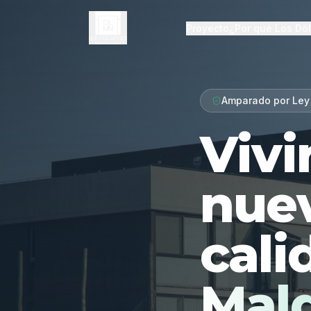
Proyecto
¿Por qué Los Dó
Amparado por Ley
Vivi
nue
cali
Mal