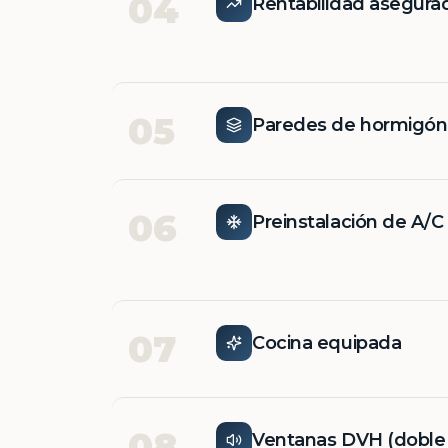
04
Rentabilidad asegura
05
Paredes de hormigó
06
Preinstalación de A/C
07
Cocina equipada
08
Ventanas DVH (doble v