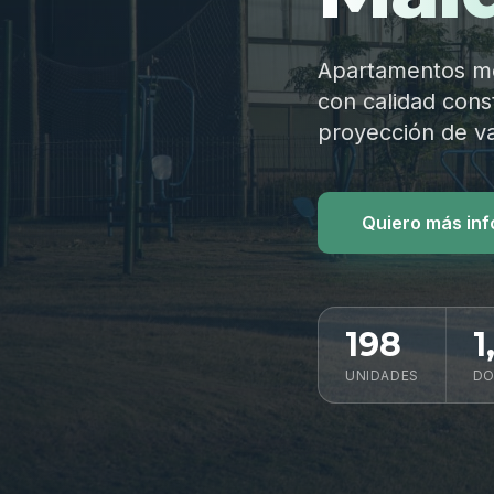
Apartamentos mod
con calidad const
proyección de va
Quiero más in
198
1
UNIDADES
DO