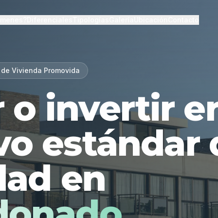
lmenes?
Diferenciales
Tipologías
Galería
Ubicación
Contacto
 de Vivienda Promovida
r o invertir 
vo estándar 
dad en
donado