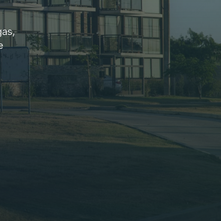
gas,
e