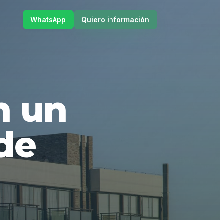
WhatsApp
Quiero información
en un
de