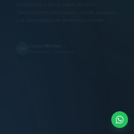
Terminaciones impecables, cocina equipada
y la tranquilidad del perímetro cerrado.
Carlos Méndez
CM
Propietario — Maldonado
“
Atención clara y profesional desde el primer
contacto. Todo transparente, sin sorpresas,
dentro de los plazos prometidos. Lo
recomiendo sin dudar.
Lucía Romero
LR
Compradora — Buenos Aires