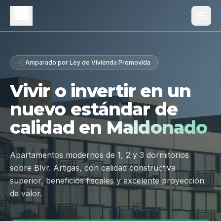
Proyecto
Amparado por Ley de Vivienda Promovida
¿Por qué Los Dólmenes?
Vivir o invertir en un
Diferenciales
nuevo estándar de
Tipologías
calidad en
Maldonado
Galería
Ubicación
Apartamentos modernos de 1, 2 y 3 dormitorios
sobre Blvr. Artigas, con calidad constructiva
Contacto
superior, beneficios fiscales y excelente proyección
de valor.
Hablar por WhatsApp