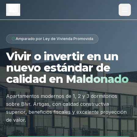
Proyecto
Amparado por Ley de Vivienda Promovida
¿Por qué Los Dólmenes?
Vivir o invertir en un
Diferenciales
nuevo estándar de
Tipologías
calidad en
Maldonado
Galería
Ubicación
Apartamentos modernos de 1, 2 y 3 dormitorios
sobre Blvr. Artigas, con calidad constructiva
Contacto
superior, beneficios fiscales y excelente proyección
de valor.
Hablar por WhatsApp