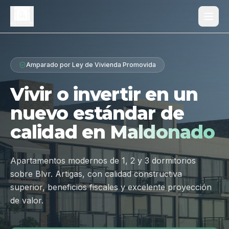
Proyecto
Amparado por Ley de Vivienda Promovida
¿Por qué Los Dólmenes?
Vivir o invertir en un
Diferenciales
nuevo estándar de
Tipologías
calidad en
Maldonado
Galería
Ubicación
Apartamentos modernos de 1, 2 y 3 dormitorios
sobre Blvr. Artigas, con calidad constructiva
Contacto
superior, beneficios fiscales y excelente proyección
de valor.
Hablar por WhatsApp