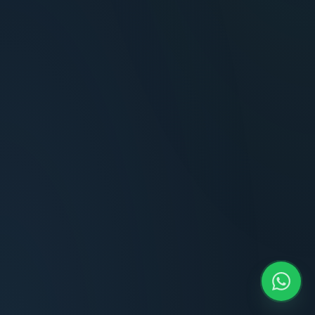
Terminaciones impecables, cocina equipada
y la tranquilidad del perímetro cerrado.
Carlos Méndez
CM
Propietario — Maldonado
“
Atención clara y profesional desde el primer
contacto. Todo transparente, sin sorpresas,
dentro de los plazos prometidos. Lo
recomiendo sin dudar.
Lucía Romero
LR
Compradora — Buenos Aires