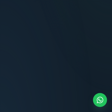
Terminaciones impecables, cocina equipada
y la tranquilidad del perímetro cerrado.
Carlos Méndez
CM
Propietario — Maldonado
“
Atención clara y profesional desde el primer
contacto. Todo transparente, sin sorpresas,
dentro de los plazos prometidos. Lo
recomiendo sin dudar.
Lucía Romero
LR
Compradora — Buenos Aires