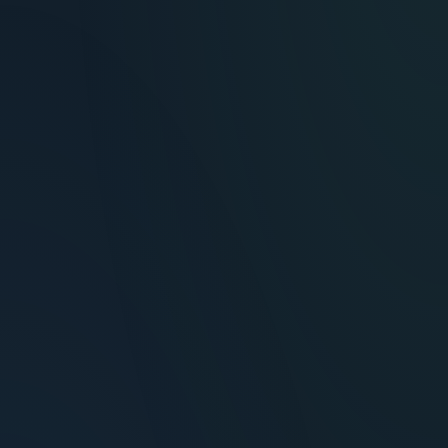
“
Decidí invertir en Los Dólmenes por la
ubicación y la calidad constructiva. Los
beneficios de Vivienda Promovida hicieron
toda la diferencia en la rentabilidad neta.
María Fernández
MF
Inversora — Montevideo
“
Nos mudamos con la familia a un 3
dormitorios y fue la mejor decisión.