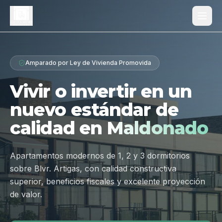
Proyecto
Amparado por Ley de Vivienda Promovida
¿Por qué Los Dólmenes?
Vivir o invertir en un
Diferenciales
nuevo estándar de
Tipologías
calidad en
Maldonado
Galería
Ubicación
Apartamentos modernos de 1, 2 y 3 dormitorios
sobre Blvr. Artigas, con calidad constructiva
Contacto
superior, beneficios fiscales y excelente proyección
de valor.
Hablar por WhatsApp