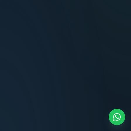
Terminaciones impecables, cocina equipada
y la tranquilidad del perímetro cerrado.
Carlos Méndez
CM
Propietario — Maldonado
“
Atención clara y profesional desde el primer
contacto. Todo transparente, sin sorpresas,
dentro de los plazos prometidos. Lo
recomiendo sin dudar.
Lucía Romero
LR
Compradora — Buenos Aires