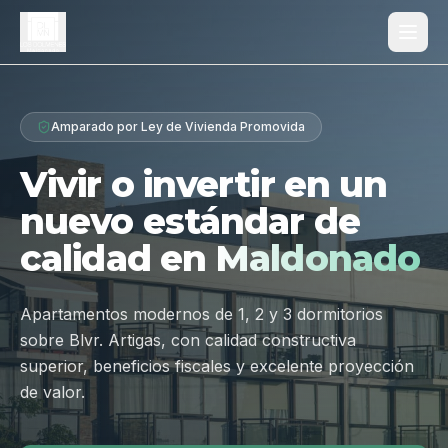
Proyecto
Amparado por Ley de Vivienda Promovida
¿Por qué Los Dólmenes?
Vivir o invertir en un
Diferenciales
nuevo estándar de
Tipologías
calidad en
Maldonado
Galería
Ubicación
Apartamentos modernos de 1, 2 y 3 dormitorios
sobre Blvr. Artigas, con calidad constructiva
Contacto
superior, beneficios fiscales y excelente proyección
de valor.
Hablar por WhatsApp