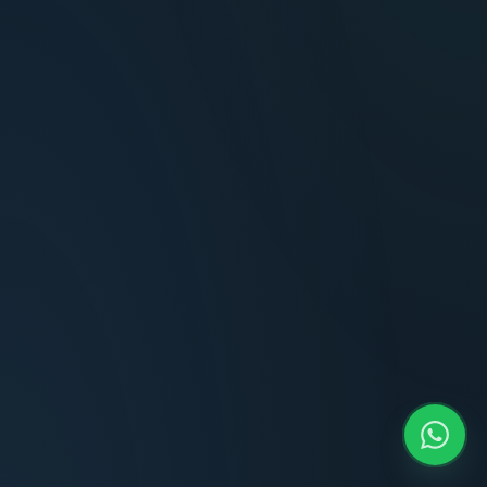
Terminaciones impecables, cocina equipada
y la tranquilidad del perímetro cerrado.
Carlos Méndez
CM
Propietario — Maldonado
“
Atención clara y profesional desde el primer
contacto. Todo transparente, sin sorpresas,
dentro de los plazos prometidos. Lo
recomiendo sin dudar.
Lucía Romero
LR
Compradora — Buenos Aires