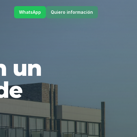
WhatsApp
Quiero información
en un
de