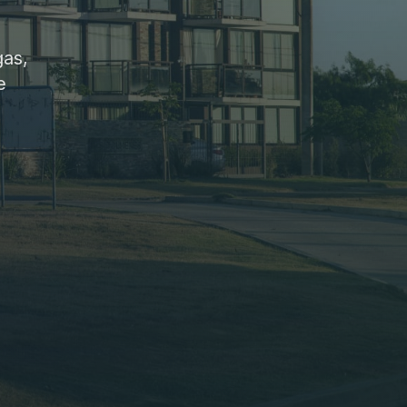
gas,
e