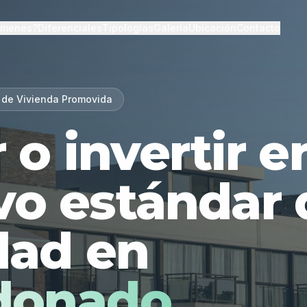
lmenes?
Diferenciales
Tipologías
Galería
Ubicación
Contacto
 de Vivienda Promovida
r o invertir 
vo estándar 
dad en
donado