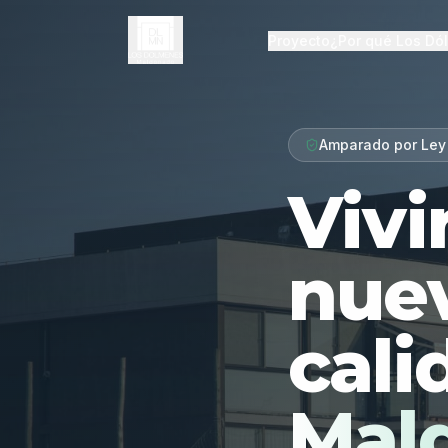
Proyecto
¿Por qué Los Dó
Amparado por Ley
Vivi
nue
cali
Mal