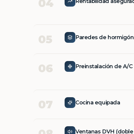
04
Rentabilidad asegura
05
Paredes de hormigó
06
Preinstalación de A/C
07
Cocina equipada
08
Ventanas DVH (doble v