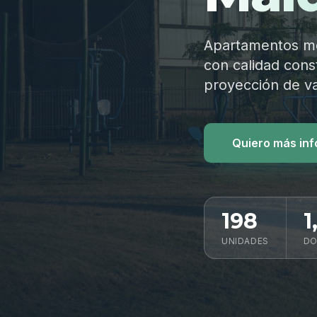
Apartamentos mod
con calidad const
proyección de va
Quiero más in
198
1
UNIDADES
DO