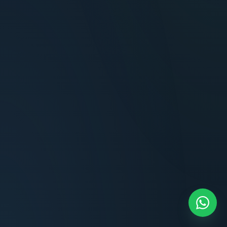
Terminaciones impecables, cocina equipada
y la tranquilidad del perímetro cerrado.
Carlos Méndez
CM
Propietario — Maldonado
“
Atención clara y profesional desde el primer
contacto. Todo transparente, sin sorpresas,
dentro de los plazos prometidos. Lo
recomiendo sin dudar.
Lucía Romero
LR
Compradora — Buenos Aires