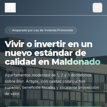
Proyecto
Amparado por Ley de Vivienda Promovida
¿Por qué Los Dólmenes?
Vivir o invertir en un
Diferenciales
nuevo estándar de
Tipologías
calidad en
Maldonado
Galería
Ubicación
Apartamentos modernos de 1, 2 y 3 dormitorios
sobre Blvr. Artigas, con calidad constructiva
Contacto
superior, beneficios fiscales y excelente proyección
de valor.
Hablar por WhatsApp