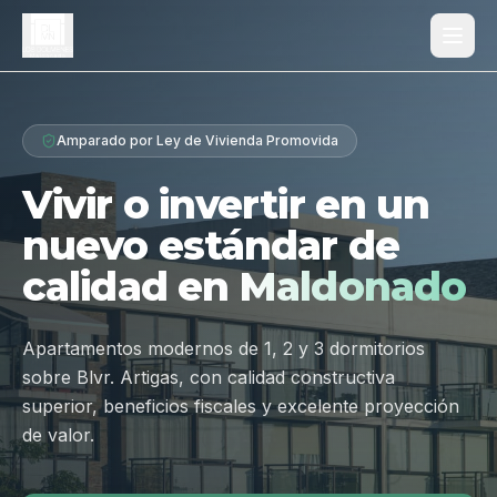
Proyecto
Amparado por Ley de Vivienda Promovida
¿Por qué Los Dólmenes?
Vivir o invertir en un
Diferenciales
nuevo estándar de
Tipologías
calidad en
Maldonado
Galería
Ubicación
Apartamentos modernos de 1, 2 y 3 dormitorios
sobre Blvr. Artigas, con calidad constructiva
Contacto
superior, beneficios fiscales y excelente proyección
de valor.
Hablar por WhatsApp