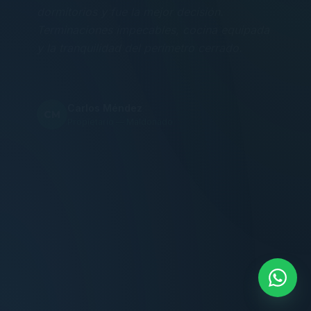
Terminaciones impecables, cocina equipada
y la tranquilidad del perímetro cerrado.
Carlos Méndez
CM
Propietario — Maldonado
“
Atención clara y profesional desde el primer
contacto. Todo transparente, sin sorpresas,
dentro de los plazos prometidos. Lo
recomiendo sin dudar.
Lucía Romero
LR
Compradora — Buenos Aires