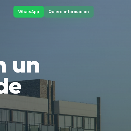
WhatsApp
Quiero información
en un
de