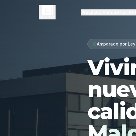
Proyecto
¿Por qué Los Dó
Amparado por Ley
Vivi
nue
cali
Mal