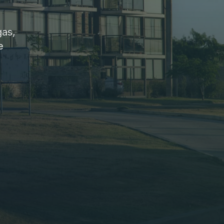
gas,
e