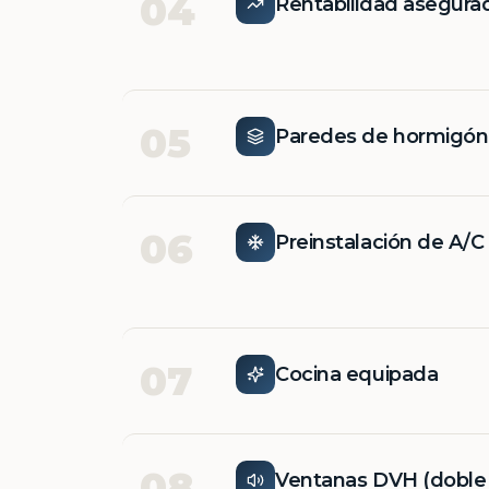
04
Rentabilidad asegura
05
Paredes de hormigó
06
Preinstalación de A/C
07
Cocina equipada
08
Ventanas DVH (doble v