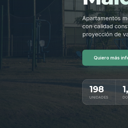
Apartamentos mod
con calidad const
proyección de va
Quiero más in
198
1
UNIDADES
DO