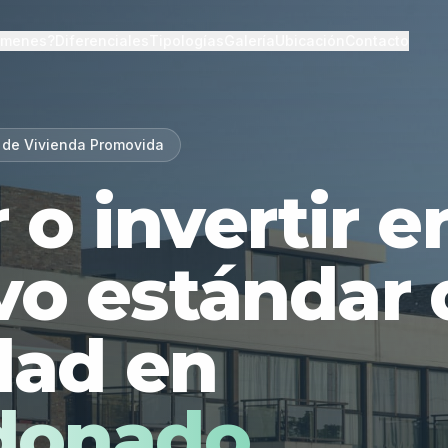
lmenes?
Diferenciales
Tipologías
Galería
Ubicación
Contacto
 de Vivienda Promovida
r o invertir 
vo estándar 
dad en
donado