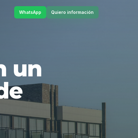
WhatsApp
Quiero información
en un
de