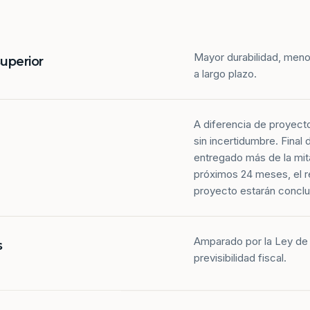
Mayor durabilidad, meno
superior
a largo plazo.
A diferencia de proyect
sin incertidumbre. Final
entregado más de la mit
próximos 24 meses, el r
proyecto estarán conclu
Amparado por la Ley de 
s
previsibilidad fiscal.
Más de la mitad de los