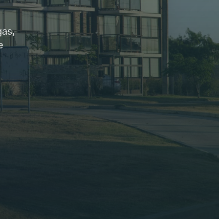
gas,
e