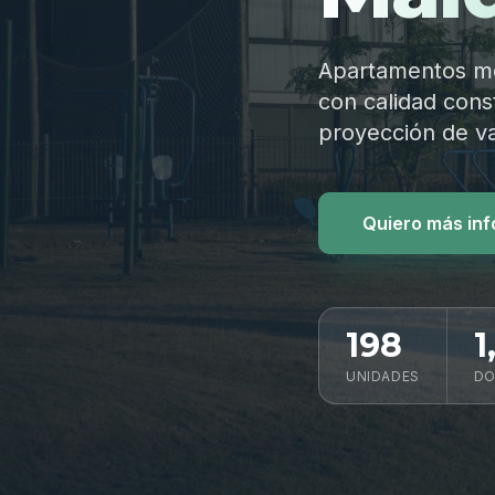
Apartamentos mod
con calidad const
proyección de va
Quiero más in
198
1
UNIDADES
DO