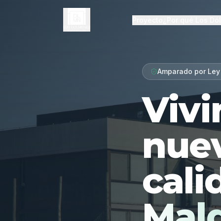
Proyecto
¿Por qué Los Dó
Amparado por Ley
Vivi
nue
cali
Mal