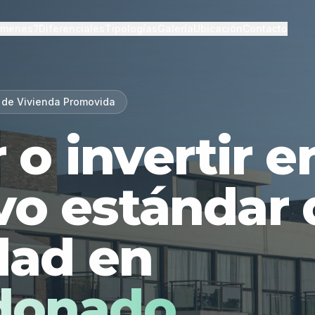
lmenes?
Diferenciales
Tipologías
Galería
Ubicación
Contacto
 de Vivienda Promovida
r o invertir 
vo estándar 
dad en
donado