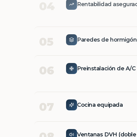
04
Rentabilidad asegura
05
Paredes de hormigó
06
Preinstalación de A/C
07
Cocina equipada
08
Ventanas DVH (doble v