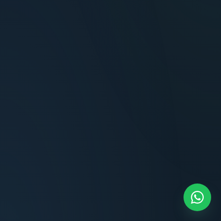
Terminaciones impecables, cocina equipada
y la tranquilidad del perímetro cerrado.
Carlos Méndez
CM
Propietario — Maldonado
“
Atención clara y profesional desde el primer
contacto. Todo transparente, sin sorpresas,
dentro de los plazos prometidos. Lo
recomiendo sin dudar.
Lucía Romero
LR
Compradora — Buenos Aires