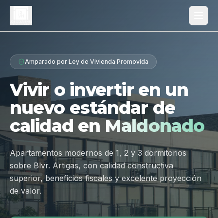
Proyecto
Amparado por Ley de Vivienda Promovida
¿Por qué Los Dólmenes?
Vivir o invertir en un
Diferenciales
nuevo estándar de
Tipologías
calidad en
Maldonado
Galería
Ubicación
Apartamentos modernos de 1, 2 y 3 dormitorios
sobre Blvr. Artigas, con calidad constructiva
Contacto
superior, beneficios fiscales y excelente proyección
de valor.
Hablar por WhatsApp