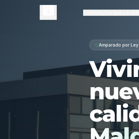
Proyecto
¿Por qué Los Dó
Amparado por Ley
Vivi
nue
cali
Mal