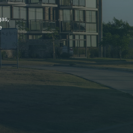
gas,
e