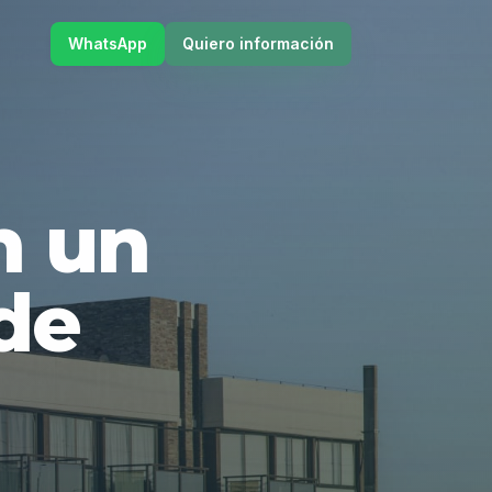
WhatsApp
Quiero información
en un
de