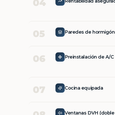
04
Rentabilidad asegura
05
Paredes de hormigó
06
Preinstalación de A/C
07
Cocina equipada
08
Ventanas DVH (doble v