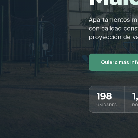
Apartamentos mod
con calidad const
proyección de va
Quiero más in
198
1
UNIDADES
DO