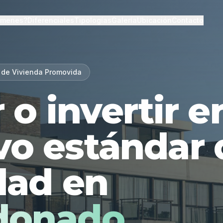
lmenes?
Diferenciales
Tipologías
Galería
Ubicación
Contacto
 de Vivienda Promovida
r o invertir 
vo estándar 
dad en
donado