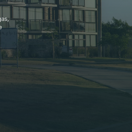
gas,
e