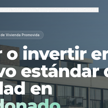
lmenes?
Diferenciales
Tipologías
Galería
Ubicación
Contacto
 de Vivienda Promovida
r o invertir 
vo estándar 
dad en
donado