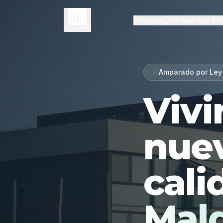
Proyecto
¿Por qué Los Dó
Amparado por Ley
Vivi
nue
cali
Mal