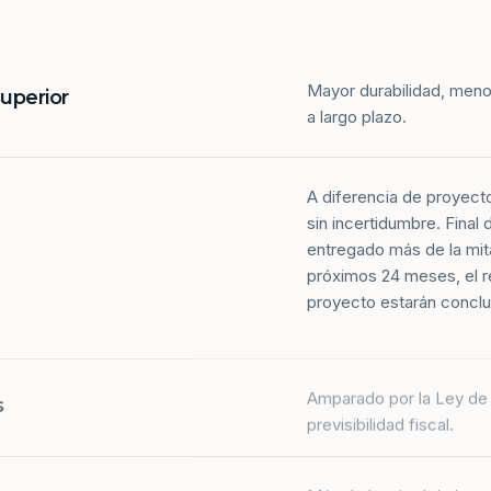
Mayor durabilidad, meno
superior
a largo plazo.
A diferencia de proyect
sin incertidumbre. Final
entregado más de la mit
próximos 24 meses, el r
proyecto estarán conclu
Amparado por la Ley de 
s
previsibilidad fiscal.
Más de la mitad de los