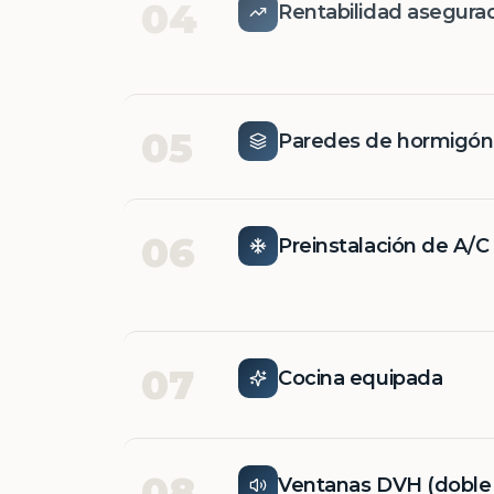
04
Rentabilidad asegura
05
Paredes de hormigó
06
Preinstalación de A/C
07
Cocina equipada
08
Ventanas DVH (doble v