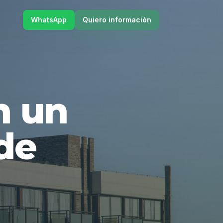
WhatsApp
Quiero información
en un
de