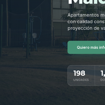
Apartamentos mod
con calidad const
proyección de va
Quiero más in
198
1
UNIDADES
DO