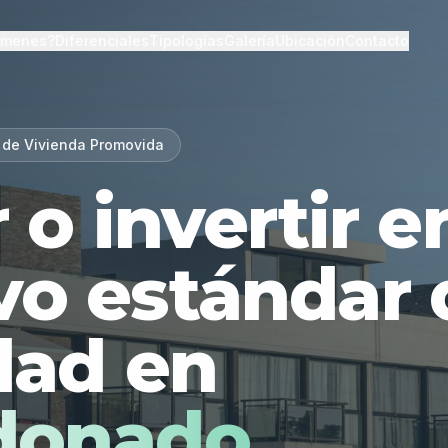
lmenes?
Diferenciales
Tipologías
Galería
Ubicación
Contacto
 de Vivienda Promovida
r o invertir 
vo estándar 
dad en
donado