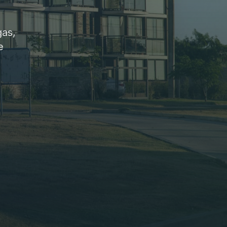
gas,
e