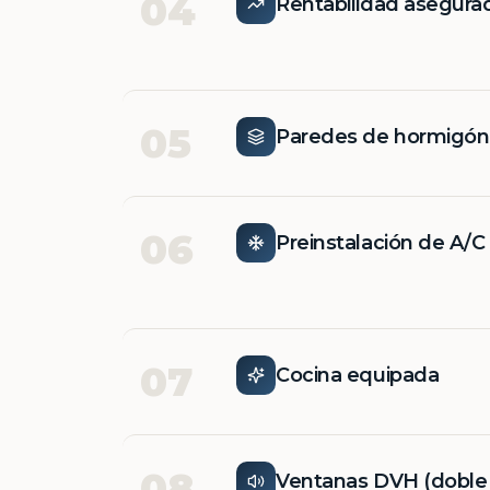
04
Rentabilidad asegura
05
Paredes de hormigó
06
Preinstalación de A/C
07
Cocina equipada
08
Ventanas DVH (doble v