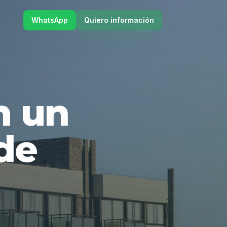
WhatsApp
Quiero información
en un
de