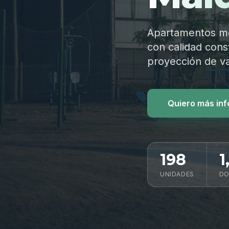
Apartamentos mod
con calidad const
proyección de va
Quiero más in
198
1
UNIDADES
DO