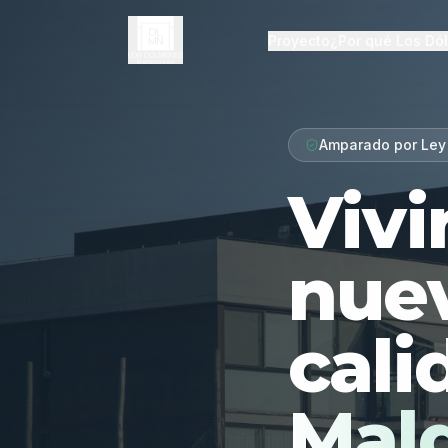
Proyecto
¿Por qué Los Dó
Amparado por Ley
Vivi
nue
cali
Mal