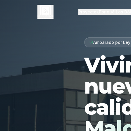
Proyecto
¿Por qué Los Dó
Amparado por Ley
Vivi
nue
cali
Mal