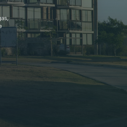
gas,
e