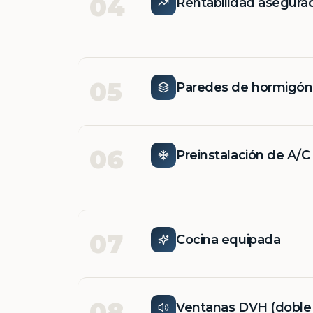
04
Rentabilidad asegura
05
Paredes de hormigó
06
Preinstalación de A/C
07
Cocina equipada
08
Ventanas DVH (doble v