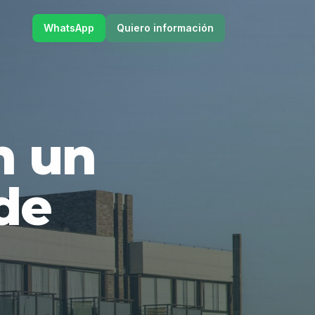
WhatsApp
Quiero información
en un
de