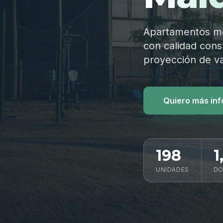
Apartamentos mod
con calidad const
proyección de va
Quiero más in
198
1
UNIDADES
DO