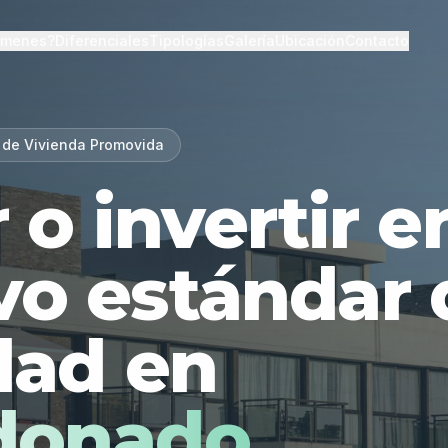
lmenes?
Diferenciales
Tipologías
Galería
Ubicación
Contacto
 de Vivienda Promovida
r o invertir 
vo estándar 
dad en
donado