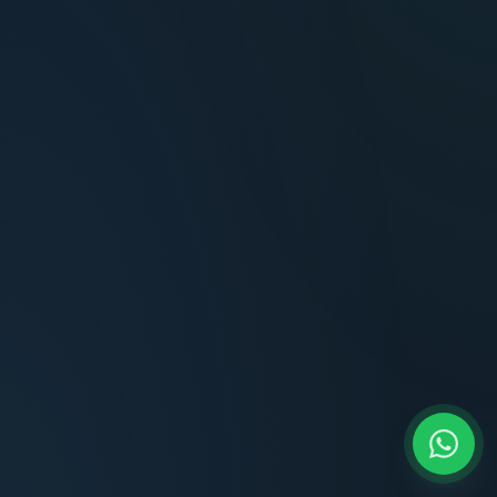
Terminaciones impecables, cocina equipada
y la tranquilidad del perímetro cerrado.
Carlos Méndez
CM
Propietario — Maldonado
“
Atención clara y profesional desde el primer
contacto. Todo transparente, sin sorpresas,
dentro de los plazos prometidos. Lo
recomiendo sin dudar.
Lucía Romero
LR
Compradora — Buenos Aires