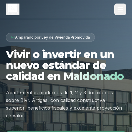
Proyecto
Amparado por Ley de Vivienda Promovida
¿Por qué Los Dólmenes?
Vivir o invertir en un
Diferenciales
nuevo estándar de
Tipologías
calidad en
Maldonado
Galería
Ubicación
Apartamentos modernos de 1, 2 y 3 dormitorios
sobre Blvr. Artigas, con calidad constructiva
Contacto
superior, beneficios fiscales y excelente proyección
de valor.
Hablar por WhatsApp