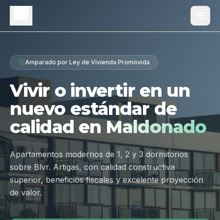
Proyecto
Amparado por Ley de Vivienda Promovida
¿Por qué Los Dólmenes?
Vivir o invertir en un
Diferenciales
nuevo estándar de
Tipologías
calidad en
Maldonado
Galería
Ubicación
Apartamentos modernos de 1, 2 y 3 dormitorios
sobre Blvr. Artigas, con calidad constructiva
Contacto
superior, beneficios fiscales y excelente proyección
de valor.
Hablar por WhatsApp