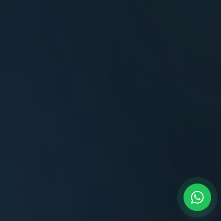
Terminaciones impecables, cocina equipada
y la tranquilidad del perímetro cerrado.
Carlos Méndez
CM
Propietario — Maldonado
“
Atención clara y profesional desde el primer
contacto. Todo transparente, sin sorpresas,
dentro de los plazos prometidos. Lo
recomiendo sin dudar.
Lucía Romero
LR
Compradora — Buenos Aires