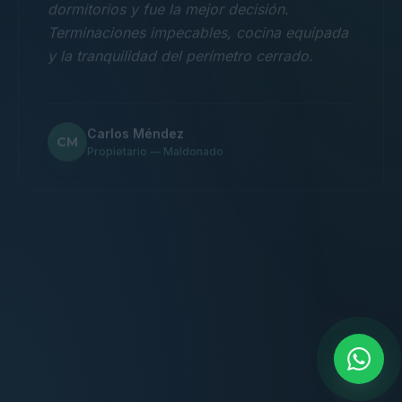
Terminaciones impecables, cocina equipada
y la tranquilidad del perímetro cerrado.
Carlos Méndez
CM
Propietario — Maldonado
“
Atención clara y profesional desde el primer
contacto. Todo transparente, sin sorpresas,
dentro de los plazos prometidos. Lo
recomiendo sin dudar.
Lucía Romero
LR
Compradora — Buenos Aires