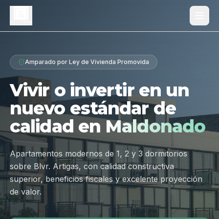
Proyecto
Amparado por Ley de Vivienda Promovida
¿Por qué Los Dólmenes?
Vivir o invertir en un
Diferenciales
nuevo estándar de
Tipologías
calidad en
Maldonado
Galería
Ubicación
Apartamentos modernos de 1, 2 y 3 dormitorios
sobre Blvr. Artigas, con calidad constructiva
Contacto
superior, beneficios fiscales y excelente proyección
de valor.
Hablar por WhatsApp