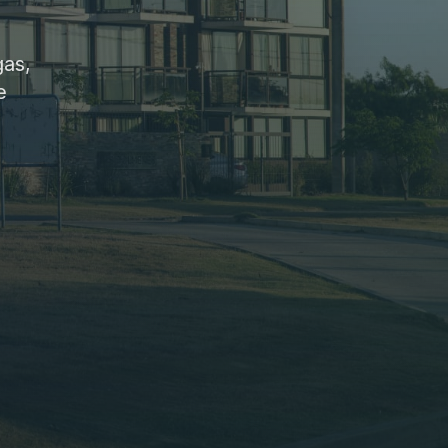
gas,
e