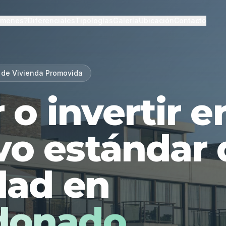
lmenes?
Diferenciales
Tipologías
Galería
Ubicación
Contacto
 de Vivienda Promovida
r o invertir 
vo estándar 
dad en
donado