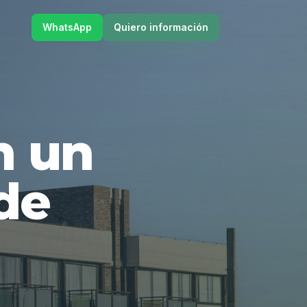
WhatsApp
Quiero información
en un
de