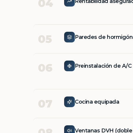
04
Rentabilidad asegura
05
Paredes de hormigó
06
Preinstalación de A/C
07
Cocina equipada
08
Ventanas DVH (doble v