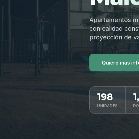
Apartamentos mod
con calidad const
proyección de va
Quiero más in
198
1
UNIDADES
DO