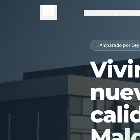
Proyecto
¿Por qué Los Dó
Amparado por Ley
Vivi
nue
cali
Mal