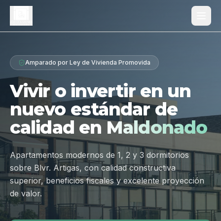
Proyecto
Amparado por Ley de Vivienda Promovida
¿Por qué Los Dólmenes?
Vivir o invertir en un
Diferenciales
nuevo estándar de
Tipologías
calidad en
Maldonado
Galería
Ubicación
Apartamentos modernos de 1, 2 y 3 dormitorios
sobre Blvr. Artigas, con calidad constructiva
Contacto
superior, beneficios fiscales y excelente proyección
de valor.
Hablar por WhatsApp