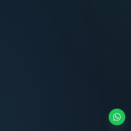
Terminaciones impecables, cocina equipada
y la tranquilidad del perímetro cerrado.
Carlos Méndez
CM
Propietario — Maldonado
“
Atención clara y profesional desde el primer
contacto. Todo transparente, sin sorpresas,
dentro de los plazos prometidos. Lo
recomiendo sin dudar.
Lucía Romero
LR
Compradora — Buenos Aires