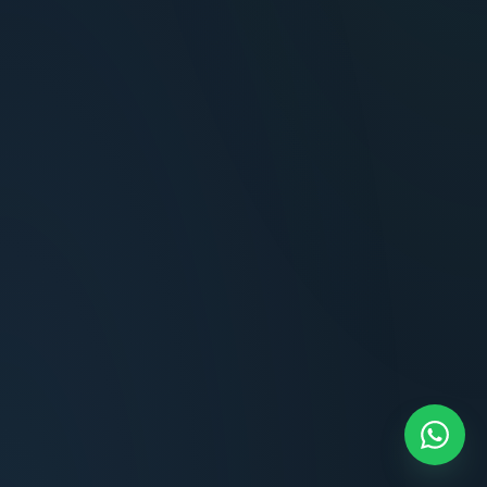
Terminaciones impecables, cocina equipada
y la tranquilidad del perímetro cerrado.
Carlos Méndez
CM
Propietario — Maldonado
“
Atención clara y profesional desde el primer
contacto. Todo transparente, sin sorpresas,
dentro de los plazos prometidos. Lo
recomiendo sin dudar.
Lucía Romero
LR
Compradora — Buenos Aires