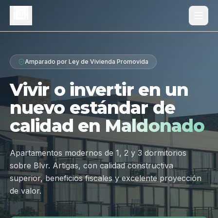
Proyecto
Amparado por Ley de Vivienda Promovida
¿Por qué Los Dólmenes?
Vivir o invertir en un
Diferenciales
nuevo estándar de
Tipologías
calidad en
Maldonado
Galería
Ubicación
Apartamentos modernos de 1, 2 y 3 dormitorios
sobre Blvr. Artigas, con calidad constructiva
Contacto
superior, beneficios fiscales y excelente proyección
de valor.
Hablar por WhatsApp