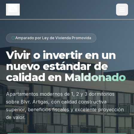
Proyecto
Amparado por Ley de Vivienda Promovida
¿Por qué Los Dólmenes?
Vivir o invertir en un
Diferenciales
nuevo estándar de
Tipologías
calidad en
Maldonado
Galería
Ubicación
Apartamentos modernos de 1, 2 y 3 dormitorios
sobre Blvr. Artigas, con calidad constructiva
Contacto
superior, beneficios fiscales y excelente proyección
de valor.
Hablar por WhatsApp