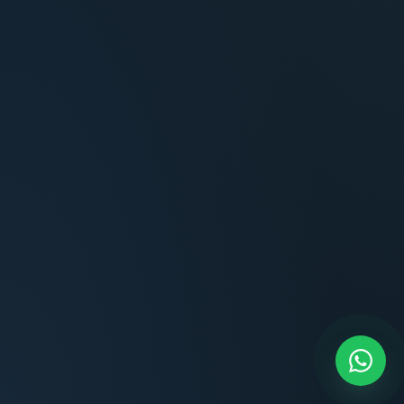
Carlos Méndez
Propietario — Maldonado
Lucía Romero
Compradora — Buenos Aires