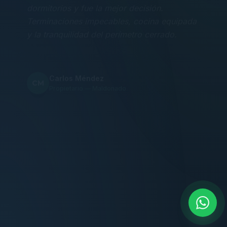
Terminaciones impecables, cocina equipada
y la tranquilidad del perímetro cerrado.
Carlos Méndez
CM
Propietario — Maldonado
“
Atención clara y profesional desde el primer
contacto. Todo transparente, sin sorpresas,
dentro de los plazos prometidos. Lo
recomiendo sin dudar.
Lucía Romero
LR
Compradora — Buenos Aires