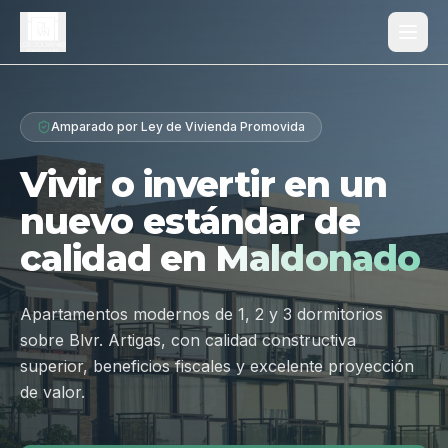
Proyecto
Amparado por Ley de Vivienda Promovida
¿Por qué Los Dólmenes?
Vivir o invertir en un
Diferenciales
nuevo estándar de
Tipologías
calidad en
Maldonado
Galería
Ubicación
Apartamentos modernos de 1, 2 y 3 dormitorios
sobre Blvr. Artigas, con calidad constructiva
Contacto
superior, beneficios fiscales y excelente proyección
de valor.
Hablar por WhatsApp