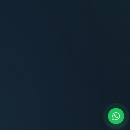
Terminaciones impecables, cocina equipada
y la tranquilidad del perímetro cerrado.
Carlos Méndez
CM
Propietario — Maldonado
“
Atención clara y profesional desde el primer
contacto. Todo transparente, sin sorpresas,
dentro de los plazos prometidos. Lo
recomiendo sin dudar.
Lucía Romero
LR
Compradora — Buenos Aires