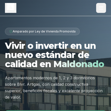
Proyecto
Amparado por Ley de Vivienda Promovida
¿Por qué Los Dólmenes?
Vivir o invertir en un
Diferenciales
nuevo estándar de
Tipologías
calidad en
Maldonado
Galería
Ubicación
Apartamentos modernos de 1, 2 y 3 dormitorios
sobre Blvr. Artigas, con calidad constructiva
Contacto
superior, beneficios fiscales y excelente proyección
de valor.
Hablar por WhatsApp