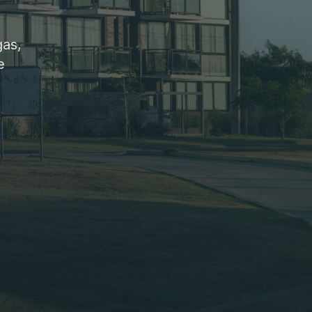
gas,
e