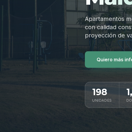
Apartamentos mod
con calidad const
proyección de va
Quiero más in
198
1
UNIDADES
DO