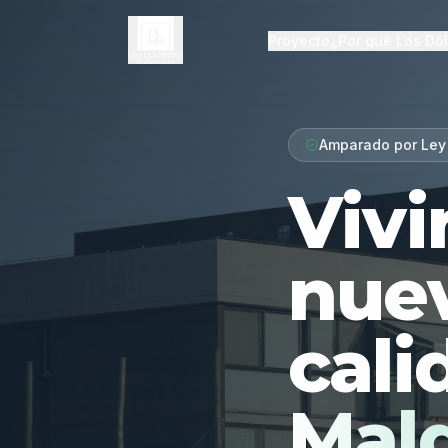
Proyecto
¿Por qué Los Dó
Amparado por Ley
Vivi
nue
cali
Mal