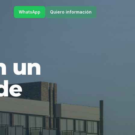
WhatsApp
Quiero información
en un
de