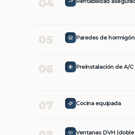
04
Rentabilidad asegura
05
Paredes de hormigó
06
Preinstalación de A/C
07
Cocina equipada
08
Ventanas DVH (doble v