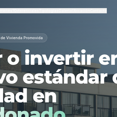
lmenes?
Diferenciales
Tipologías
Galería
Ubicación
Contacto
 de Vivienda Promovida
r o invertir 
vo estándar 
dad en
donado