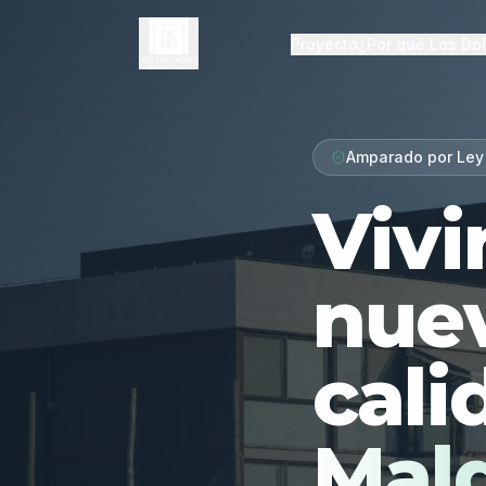
Proyecto
¿Por qué Los Dó
Amparado por Ley
Vivi
nue
cali
Mal