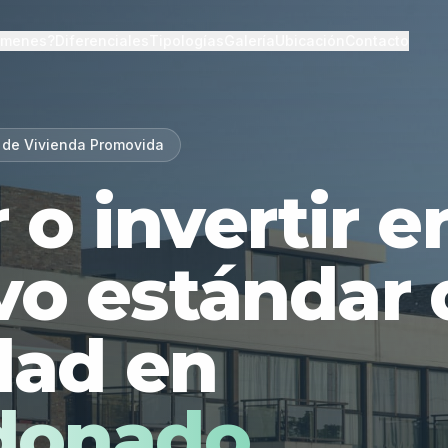
lmenes?
Diferenciales
Tipologías
Galería
Ubicación
Contacto
 de Vivienda Promovida
r o invertir 
vo estándar 
dad en
donado