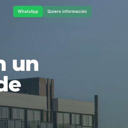
WhatsApp
Quiero información
en un
de