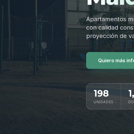
Apartamentos mod
con calidad const
proyección de va
Quiero más in
198
1
UNIDADES
DO