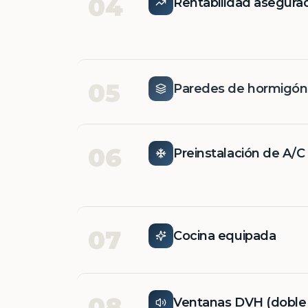
04
Rentabilidad asegura
05
Paredes de hormigó
06
Preinstalación de A/C
07
Cocina equipada
08
Ventanas DVH (doble v