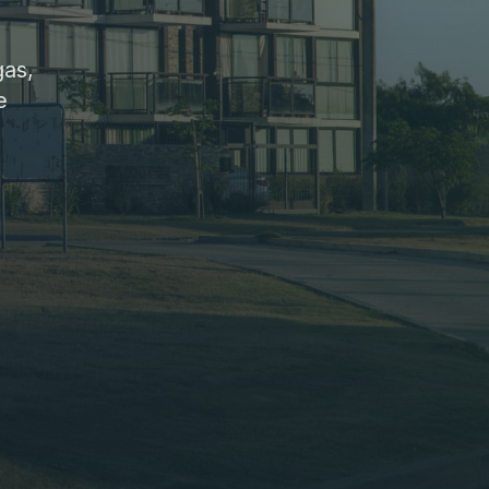
gas,
e