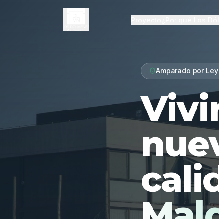
Proyecto
¿Por qué Los Dó
Amparado por Ley
Vivi
nue
cali
Mal