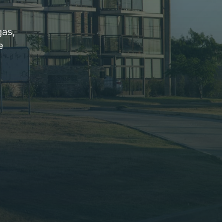
gas,
e