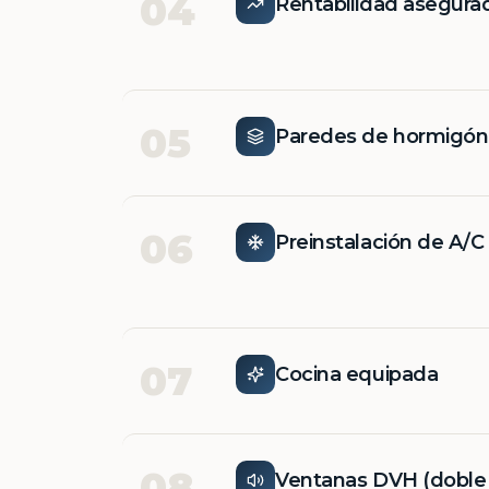
04
Rentabilidad asegura
05
Paredes de hormigó
06
Preinstalación de A/C
07
Cocina equipada
08
Ventanas DVH (doble v