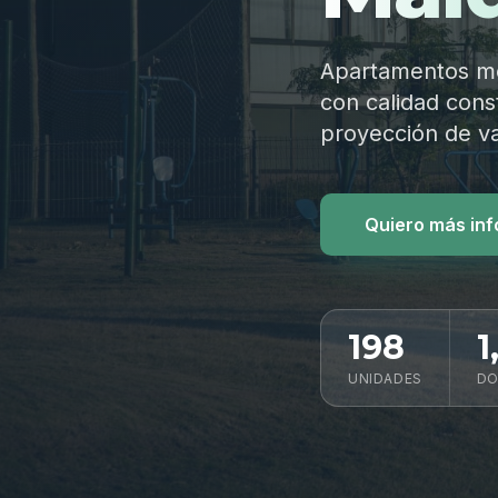
Apartamentos mod
con calidad const
proyección de va
Quiero más in
198
1
UNIDADES
DO