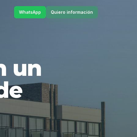
WhatsApp
Quiero información
en un
de