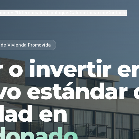
lmenes?
Diferenciales
Tipologías
Galería
Ubicación
Contacto
 de Vivienda Promovida
r o invertir 
vo estándar 
dad en
donado