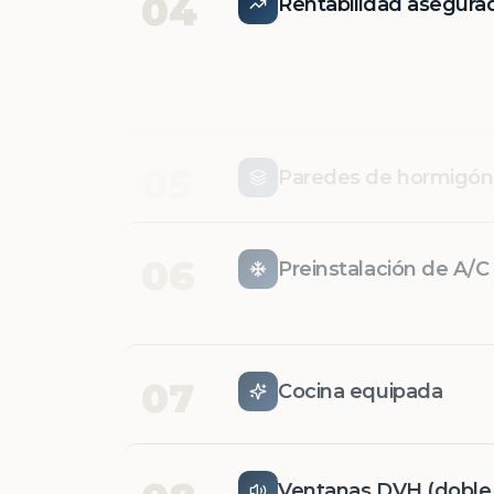
04
Rentabilidad asegura
05
Paredes de hormigó
06
Preinstalación de A/C
07
Cocina equipada
08
Ventanas DVH (doble v