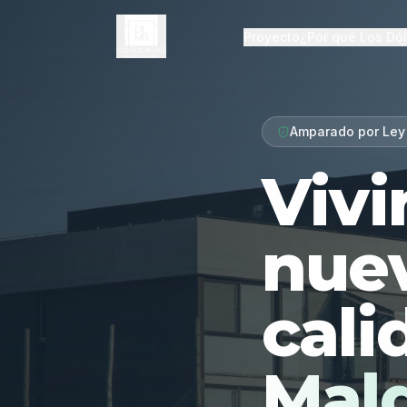
Proyecto
¿Por qué Los Dó
Amparado por Ley
Vivi
nue
cali
Mal