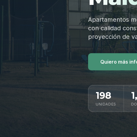
Apartamentos mod
con calidad const
proyección de va
Quiero más in
198
1
UNIDADES
DO