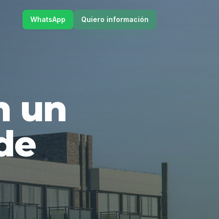
WhatsApp
Quiero información
en un
de