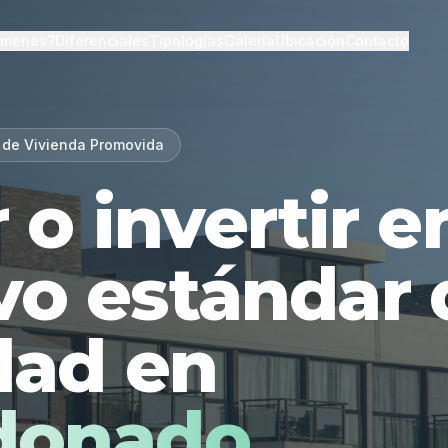
lmenes?
Diferenciales
Tipologías
Galería
Ubicación
Contacto
 de Vivienda Promovida
r o invertir 
vo estándar 
dad en
donado