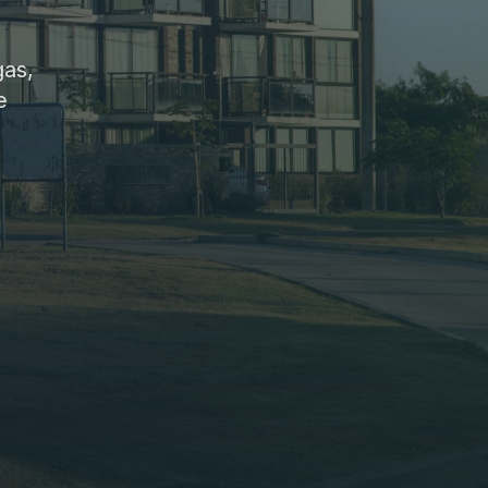
gas,
e