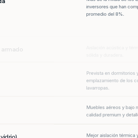
da
inversores que han com
promedio del 8%.
Aislación acústica y tér
n armado
sólida y duradera.
Prevista en dormitorios 
emplazamiento de los co
lavarropas.
Muebles aéreos y bajo 
calidad premium y detall
Mejor aislación térmica y
idrio)