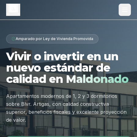
Proyecto
Amparado por Ley de Vivienda Promovida
¿Por qué Los Dólmenes?
Vivir o invertir en un
Diferenciales
nuevo estándar de
Tipologías
calidad en
Maldonado
Galería
Ubicación
Apartamentos modernos de 1, 2 y 3 dormitorios
sobre Blvr. Artigas, con calidad constructiva
Contacto
superior, beneficios fiscales y excelente proyección
de valor.
Hablar por WhatsApp