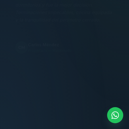
Terminaciones impecables, cocina equipada
y la tranquilidad del perímetro cerrado.
Carlos Méndez
CM
Propietario — Maldonado
“
Atención clara y profesional desde el primer
contacto. Todo transparente, sin sorpresas,
dentro de los plazos prometidos. Lo
recomiendo sin dudar.
Lucía Romero
LR
Compradora — Buenos Aires