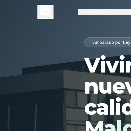
Proyecto
¿Por qué Los Dó
Amparado por Ley
Vivi
nue
cali
Mal