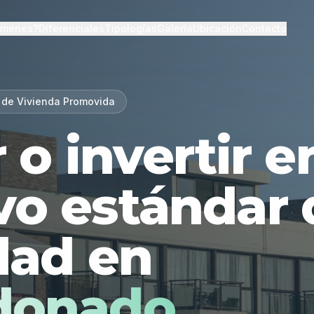
lmenes?
Diferenciales
Tipologías
Galería
Ubicación
Contacto
 de Vivienda Promovida
r o invertir 
vo estándar 
dad en
donado