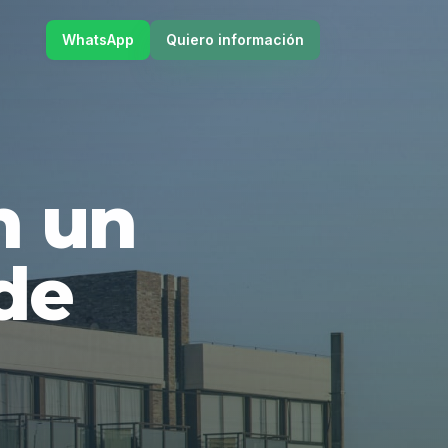
WhatsApp
Quiero información
en un
de