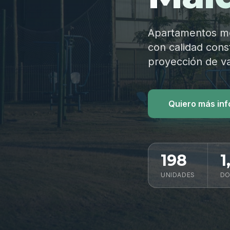
Apartamentos mod
con calidad const
proyección de va
Quiero más in
198
1
UNIDADES
DO