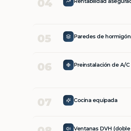
04
Rentabilidad asegura
05
Paredes de hormigó
06
Preinstalación de A/C
07
Cocina equipada
08
Ventanas DVH (doble v