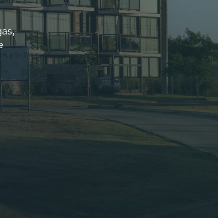
gas,
e