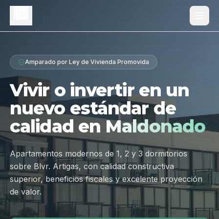
Proyecto
Amparado por Ley de Vivienda Promovida
¿Por qué Los Dólmenes?
Vivir o invertir en un
Diferenciales
nuevo estándar de
Tipologías
calidad en
Maldonado
Galería
Ubicación
Apartamentos modernos de 1, 2 y 3 dormitorios
sobre Blvr. Artigas, con calidad constructiva
Contacto
superior, beneficios fiscales y excelente proyección
de valor.
Hablar por WhatsApp