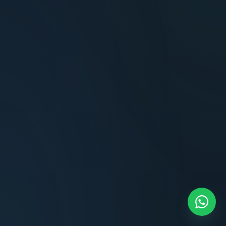
Terminaciones impecables, cocina equipada
y la tranquilidad del perímetro cerrado.
Carlos Méndez
CM
Propietario — Maldonado
“
Atención clara y profesional desde el primer
contacto. Todo transparente, sin sorpresas,
dentro de los plazos prometidos. Lo
recomiendo sin dudar.
Lucía Romero
LR
Compradora — Buenos Aires