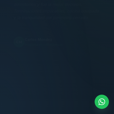
Terminaciones impecables, cocina equipada
y la tranquilidad del perímetro cerrado.
Carlos Méndez
CM
Propietario — Maldonado
“
Atención clara y profesional desde el primer
contacto. Todo transparente, sin sorpresas,
dentro de los plazos prometidos. Lo
recomiendo sin dudar.
Lucía Romero
LR
Compradora — Buenos Aires