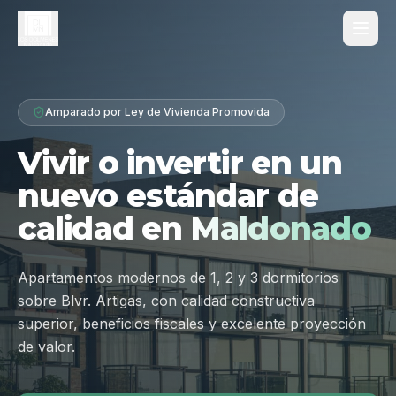
Proyecto
Amparado por Ley de Vivienda Promovida
¿Por qué Los Dólmenes?
Vivir o invertir en un
Diferenciales
nuevo estándar de
Tipologías
calidad en
Maldonado
Galería
Ubicación
Apartamentos modernos de 1, 2 y 3 dormitorios
sobre Blvr. Artigas, con calidad constructiva
Contacto
superior, beneficios fiscales y excelente proyección
de valor.
Hablar por WhatsApp