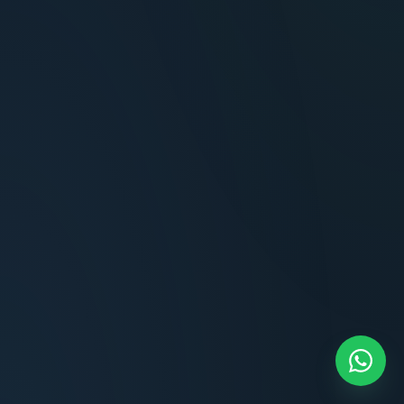
Terminaciones impecables, cocina equipada
y la tranquilidad del perímetro cerrado.
Carlos Méndez
CM
Propietario — Maldonado
“
Atención clara y profesional desde el primer
contacto. Todo transparente, sin sorpresas,
dentro de los plazos prometidos. Lo
recomiendo sin dudar.
Lucía Romero
LR
Compradora — Buenos Aires