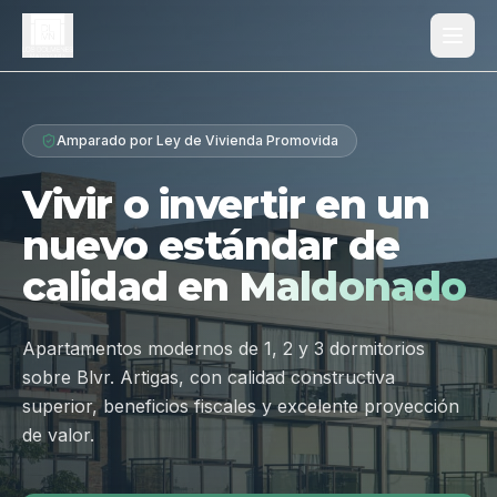
Proyecto
Amparado por Ley de Vivienda Promovida
¿Por qué Los Dólmenes?
Vivir o invertir en un
Diferenciales
nuevo estándar de
Tipologías
calidad en
Maldonado
Galería
Ubicación
Apartamentos modernos de 1, 2 y 3 dormitorios
sobre Blvr. Artigas, con calidad constructiva
Contacto
superior, beneficios fiscales y excelente proyección
de valor.
Hablar por WhatsApp