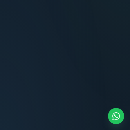
Terminaciones impecables, cocina equipada
y la tranquilidad del perímetro cerrado.
Carlos Méndez
CM
Propietario — Maldonado
“
Atención clara y profesional desde el primer
contacto. Todo transparente, sin sorpresas,
dentro de los plazos prometidos. Lo
recomiendo sin dudar.
Lucía Romero
LR
Compradora — Buenos Aires