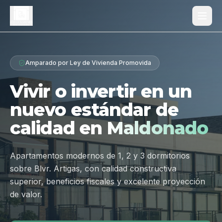
Proyecto
Amparado por Ley de Vivienda Promovida
¿Por qué Los Dólmenes?
Vivir o invertir en un
Diferenciales
nuevo estándar de
Tipologías
calidad en
Maldonado
Galería
Ubicación
Apartamentos modernos de 1, 2 y 3 dormitorios
sobre Blvr. Artigas, con calidad constructiva
Contacto
superior, beneficios fiscales y excelente proyección
de valor.
Hablar por WhatsApp