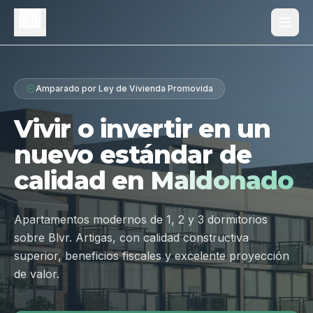
Proyecto
Amparado por Ley de Vivienda Promovida
¿Por qué Los Dólmenes?
Vivir o invertir en un
Diferenciales
nuevo estándar de
Tipologías
calidad en
Maldonado
Galería
Ubicación
Apartamentos modernos de 1, 2 y 3 dormitorios
sobre Blvr. Artigas, con calidad constructiva
Contacto
superior, beneficios fiscales y excelente proyección
de valor.
Hablar por WhatsApp