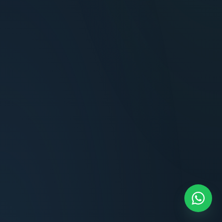
Terminaciones impecables, cocina equipada
y la tranquilidad del perímetro cerrado.
Carlos Méndez
CM
Propietario — Maldonado
“
Atención clara y profesional desde el primer
contacto. Todo transparente, sin sorpresas,
dentro de los plazos prometidos. Lo
recomiendo sin dudar.
Lucía Romero
LR
Compradora — Buenos Aires