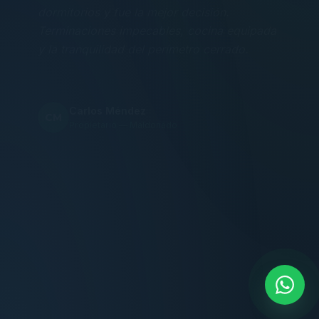
Terminaciones impecables, cocina equipada
y la tranquilidad del perímetro cerrado.
Carlos Méndez
CM
Propietario — Maldonado
“
Atención clara y profesional desde el primer
contacto. Todo transparente, sin sorpresas,
dentro de los plazos prometidos. Lo
recomiendo sin dudar.
Lucía Romero
LR
Compradora — Buenos Aires