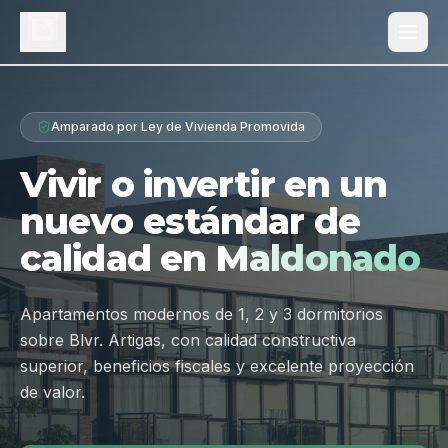
Proyecto
Amparado por Ley de Vivienda Promovida
¿Por qué Los Dólmenes?
Vivir o invertir en un
Diferenciales
nuevo estándar de
Tipologías
calidad en
Maldonado
Galería
Ubicación
Apartamentos modernos de 1, 2 y 3 dormitorios
sobre Blvr. Artigas, con calidad constructiva
Contacto
superior, beneficios fiscales y excelente proyección
de valor.
Hablar por WhatsApp