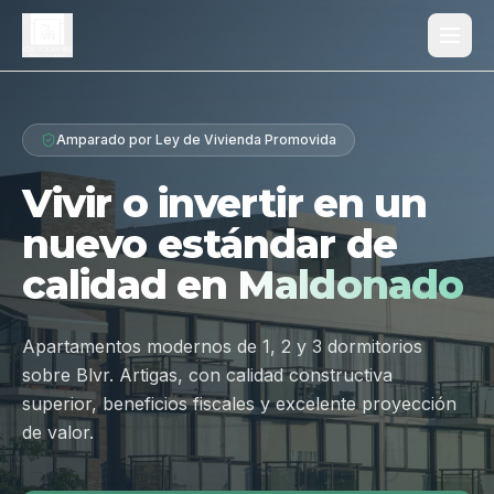
Proyecto
Amparado por Ley de Vivienda Promovida
¿Por qué Los Dólmenes?
Vivir o invertir en un
Diferenciales
nuevo estándar de
Tipologías
calidad en
Maldonado
Galería
Ubicación
Apartamentos modernos de 1, 2 y 3 dormitorios
sobre Blvr. Artigas, con calidad constructiva
Contacto
superior, beneficios fiscales y excelente proyección
de valor.
Hablar por WhatsApp