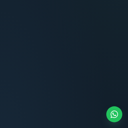
Terminaciones impecables, cocina equipada
y la tranquilidad del perímetro cerrado.
Carlos Méndez
CM
Propietario — Maldonado
“
Atención clara y profesional desde el primer
contacto. Todo transparente, sin sorpresas,
dentro de los plazos prometidos. Lo
recomiendo sin dudar.
Lucía Romero
LR
Compradora — Buenos Aires