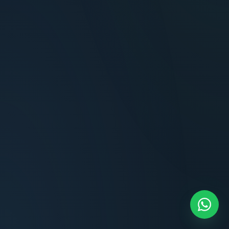
Terminaciones impecables, cocina equipada
y la tranquilidad del perímetro cerrado.
Carlos Méndez
CM
Propietario — Maldonado
“
Atención clara y profesional desde el primer
contacto. Todo transparente, sin sorpresas,
dentro de los plazos prometidos. Lo
recomiendo sin dudar.
Lucía Romero
LR
Compradora — Buenos Aires