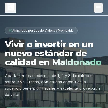
Proyecto
Amparado por Ley de Vivienda Promovida
¿Por qué Los Dólmenes?
Vivir o invertir en un
Diferenciales
nuevo estándar de
Tipologías
calidad en
Maldonado
Galería
Ubicación
Apartamentos modernos de 1, 2 y 3 dormitorios
sobre Blvr. Artigas, con calidad constructiva
Contacto
superior, beneficios fiscales y excelente proyección
de valor.
Hablar por WhatsApp