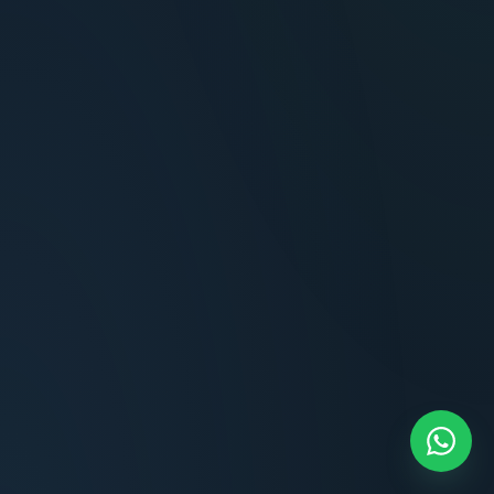
Terminaciones impecables, cocina equipada
y la tranquilidad del perímetro cerrado.
Carlos Méndez
CM
Propietario — Maldonado
“
Atención clara y profesional desde el primer
contacto. Todo transparente, sin sorpresas,
dentro de los plazos prometidos. Lo
recomiendo sin dudar.
Lucía Romero
LR
Compradora — Buenos Aires