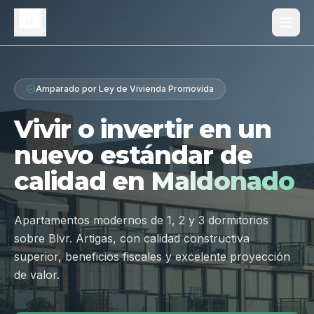
Proyecto
Amparado por Ley de Vivienda Promovida
¿Por qué Los Dólmenes?
Vivir o invertir en un
Diferenciales
nuevo estándar de
Tipologías
calidad en
Maldonado
Galería
Ubicación
Apartamentos modernos de 1, 2 y 3 dormitorios
sobre Blvr. Artigas, con calidad constructiva
Contacto
superior, beneficios fiscales y excelente proyección
de valor.
Hablar por WhatsApp